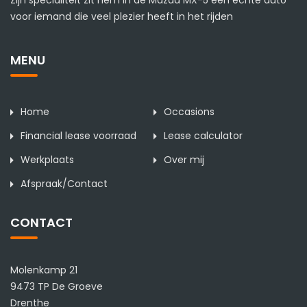
Zijn specialiteit zit hem in de Mazda MX-5 een echte auto
voor iemand die veel plezier heeft in het rijden
MENU
Home
Occasions
Financial lease voorraad
Lease calculator
Werkplaats
Over mij
Afspraak/Contact
CONTACT
Molenkamp 21
9473 TP De Groeve
Drenthe